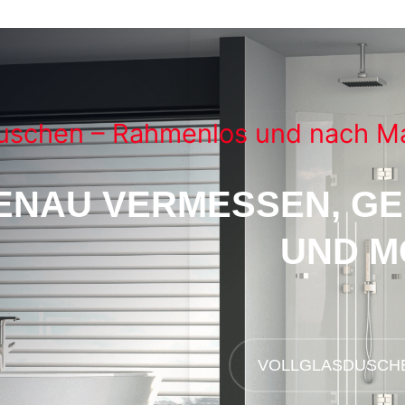
duschen – Rahmenlos und nach Ma
ENAU VERMESSEN, GE
UND M
VOLLGLASDUSCH