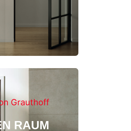
on Grauthoff
EN RAUM