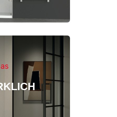
las
RKLICH