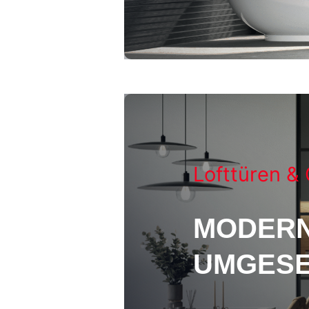
Lofttüren &
MODERN
UMGESE