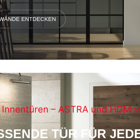
SWÄNDE ENTDECKEN
Innentüren – ASTRA und HGM v
ASSENDE TÜR FÜR JED