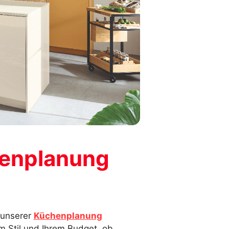
henplanung
n unserer
Küchenplanung
 Stil und Ihrem Budget, ob