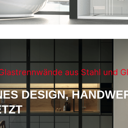
 Glastrennwände aus Stahl und G
ES DESIGN, HANDWE
TZT