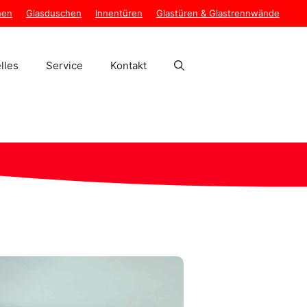
hen
Glasduschen
Innentüren
Glastüren & Glastrennwände
lles
Service
Kontakt